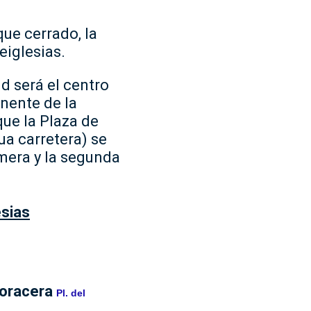
que cerrado, la
eiglesias.
d será el centro
anente de la
que la Plaza de
ua carretera) se
imera y la segunda
esias
Coracera
Pl. del