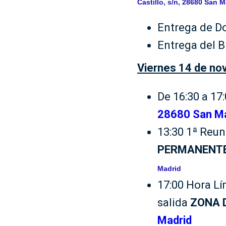
Castillo, s/n, 28680 San M
Entrega de D
Entrega del B
Viernes 14 de no
De 16:30 a 17
28680 San Mar
13:30 1ª Reun
PERMANENTE C
Madrid
17:00 Hora Lí
salida
ZONA 
Madrid