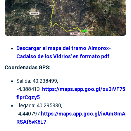
Descargar el mapa del tramo 'Almorox-
Cadalso de los Vidrios' en formato pdf
Coordenadas GPS:
Salida: 40.238499,
-4.388413
https://maps.app.goo.gl/ou3iVF75
fiprCgzy5
Llegada: 40.295330,
-4.440797
https://maps.app.goo.gl/ivAmGmA
RSAf5vK6L7