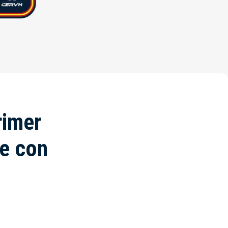
rimer
ye con