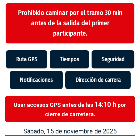
Prohibido caminar por el tramo 30 min
antes de la salida del primer
participante.
Ruta GPS
Tiempos
Seguridad
Notificaciones
Dirección de carrera
14:10 h
Usar accesos GPS antes de las
por
cierre de carretera.
Sábado, 15 de noviembre de 2025