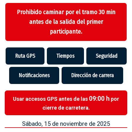
Prohibido caminar por el tramo 30 min
antes de la salida del primer
participante.
Ruta GPS
Tiempos
Seguridad
Notificaciones
Dirección de carrera
09:00 h
Usar accesos GPS antes de las
por
cierre de carretera.
Sábado, 15 de noviembre de 2025