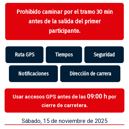
Prohibido caminar por el tramo 30 min
antes de la salida del primer
participante.
Ruta GPS
Tiempos
Seguridad
Notificaciones
Dirección de carrera
09:00 h
Usar accesos GPS antes de las
por
cierre de carretera.
Sábado, 15 de noviembre de 2025