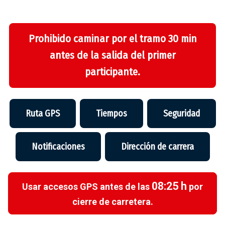
Prohibido caminar por el tramo 30 min
antes de la salida del primer
participante.
Ruta GPS
Tiempos
Seguridad
Notificaciones
Dirección de carrera
08:25 h
Usar accesos GPS antes de las
por
cierre de carretera.