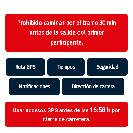
Prohibido caminar por el tramo 30 min
antes de la salida del primer
participante.
Ruta GPS
Tiempos
Seguridad
Notificaciones
Dirección de carrera
16:58 h
Usar accesos GPS antes de las
por
cierre de carretera.