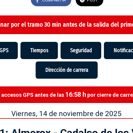
nar por el tramo 30 min antes de la salida del prime
 GPS
Tiempos
Seguridad
Notifica
Dirección de carrera
16:58 h
 accesos GPS antes de las
por cierre de carre
Viernes, 14 de noviembre de 2025
1: Almorox - Cadalso de los 