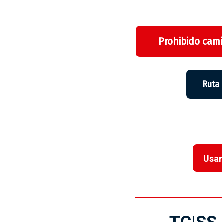
Prohibido cami
Ruta
Usar
TC|SS 