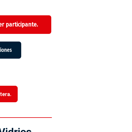
r participante.
ciones
tera.
Vidrios