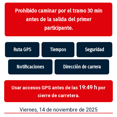
Prohibido caminar por el tramo 30 min
antes de la salida del primer
participante.
Ruta GPS
Tiempos
Seguridad
Notificaciones
Dirección de carrera
19:49 h
Usar accesos GPS antes de las
por
cierre de carretera.
Viernes, 14 de noviembre de 2025