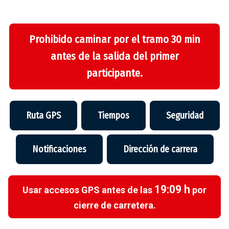
Prohibido caminar por el tramo 30 min
antes de la salida del primer
participante.
Ruta GPS
Tiempos
Seguridad
Notificaciones
Dirección de carrera
19:09 h
Usar accesos GPS antes de las
por
cierre de carretera.