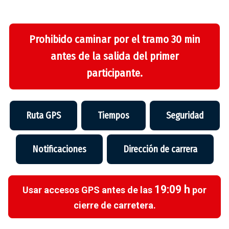
Prohibido caminar por el tramo 30 min
antes de la salida del primer
participante.
Ruta GPS
Tiempos
Seguridad
Notificaciones
Dirección de carrera
19:09 h
Usar accesos GPS antes de las
por
cierre de carretera.