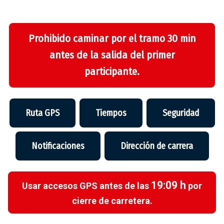
Prohibido caminar por el tramo 30 min
antes de la salida del primer
participante.
Ruta GPS
Tiempos
Seguridad
Notificaciones
Dirección de carrera
19:09 h
Usar accesos GPS antes de las
por
cierre de carretera.