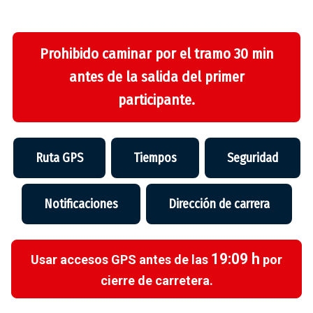
Prohibido caminar por el tramo 30 min
antes de la salida del primer
participante.
Ruta GPS
Tiempos
Seguridad
Notificaciones
Dirección de carrera
19:09 h
Usar accesos GPS antes de las
por
cierre de carretera.