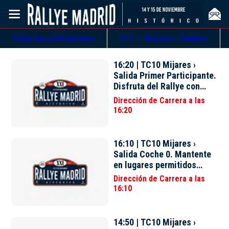
Todas las notificaciones
TC1 › Almorox - Cadalso
16:20 | TC10 Mijares ›
Salida Primer Participante.
Disfruta del Rallye con
Seguridad.
Dirección de Carrera a las
16:20
16:10 | TC10 Mijares ›
Salida Coche 0. Mantente
en lugares permitidos
hasta coche de apertura.
Dirección de Carrera a las
16:10
14:50 | TC10 Mijares ›