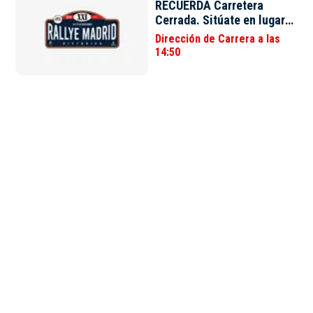
RECUERDA Carretera
Cerrada. Sitúate en lugares
altos. Colabora con la
Dirección de Carrera a las
organización.
14:50